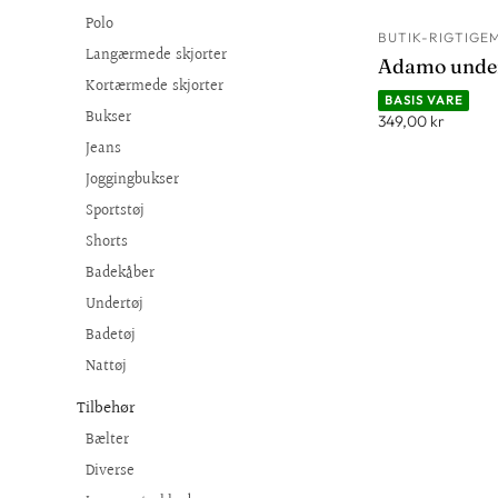
Polo
BUTIK-RIGTIGE
Langærmede skjorter
Adamo under
Kortærmede skjorter
BASIS VARE
Bukser
349,00 kr
Jeans
Joggingbukser
Sportstøj
Shorts
Badekåber
Undertøj
Badetøj
Nattøj
Tilbehør
Bælter
Diverse