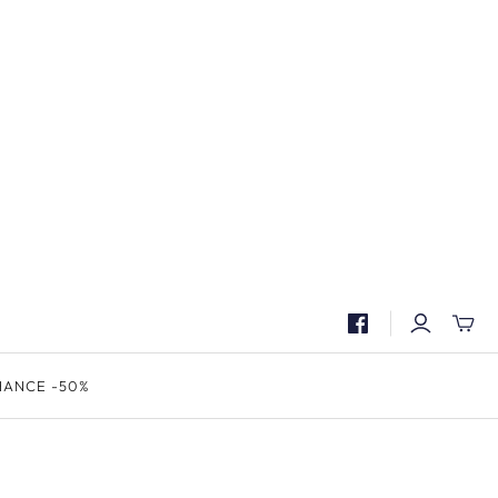
Skift
mini-
kurv
HANCE -50%