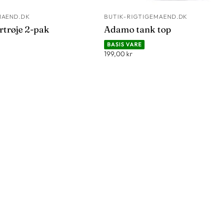
MAEND.DK
BUTIK-RIGTIGEMAEND.DK
LÆG I KURV
LÆG I 
trøje 2-pak
Adamo tank top
BASIS VARE
199,00 kr